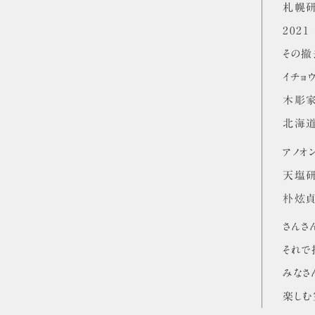
札幌研
202
その撤
イチョ
木彫家
北海道
アノオ
天塩
朴炫貞
さんさ
それで
みなさ
楽しむ