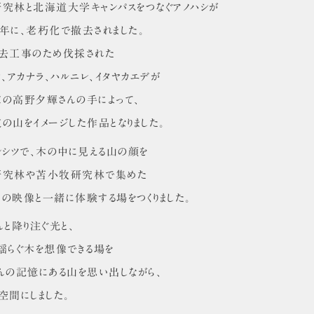
究林と北海道大学キャンパスをつなぐアノハシが
1 年に、老朽化で撤去されました。
去工事のため伐採された
ウ、アカナラ、ハルニレ、イタヤカエデが
の高野夕輝さんの手によって、
の山をイメージした作品となりました。
ンシツで、木の中に見える山の顔を
研究林や苫小牧研究林で集めた
の映像と一緒に体験する場をつくりました。
んと降り注ぐ光と、
揺らぐ木を想像できる場を
んの記憶にある山を思い出しながら、
空間にしました。